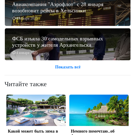
Авиакомпания "Аэрофлот" с 28 января
возобновит рейсы в Хельсинки
4 января 2025
ФСБ изъяла 30 самодельных взрывных
устройств у жителя Архангельска
4 января 2025
Показать всё
Читайте также
Какой может быть зима в
Немного помечтаю..об
s